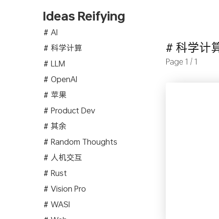
Ideas Reifying
AI
# 科学计
科学计算
Page 1 / 1
LLM
OpenAI
苹果
Product Dev
其余
Random Thoughts
人机交互
Rust
Vision Pro
WASI