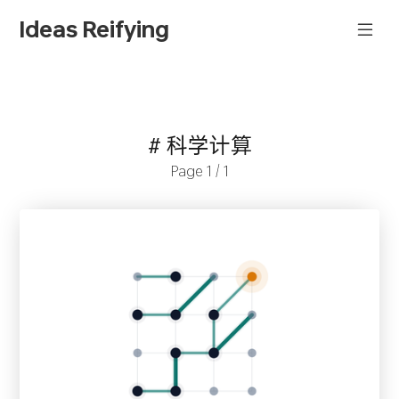
Ideas Reifying
# 科学计算
Page 1 / 1