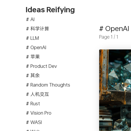
Ideas Reifying
AI
# OpenAI
科学计算
Page 1 / 1
LLM
OpenAI
苹果
Product Dev
其余
Random Thoughts
人机交互
Rust
Vision Pro
WASI