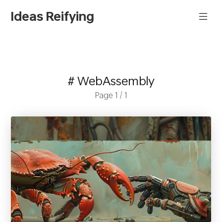
Ideas Reifying
# WebAssembly
Page 1 / 1