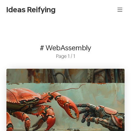
Ideas Reifying
# WebAssembly
Page 1 / 1